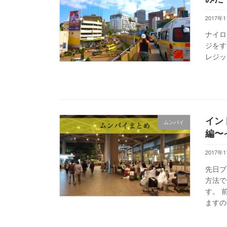
2017年
ナイロ
ジをす
レジッ
イン
ムンバイ
編〜
2017年
先日ブ
方法で
す。 
ますの