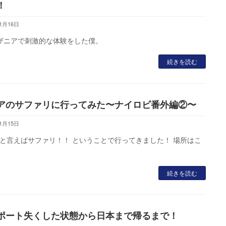
！
11月16日
ニアで刺激的な体験をした僕。
続きを読む
アのサファリに行ってみた〜ナイロビ番外編②〜
11月15日
と言えばサファリ！！ ということで行ってきました！ 場所はこ
続きを読む
ポート失くした状態から日本まで帰るまで！