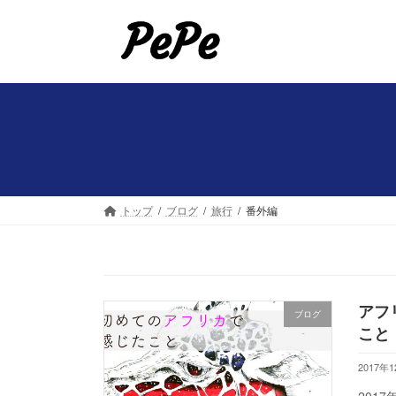
コ
ナ
ン
ビ
テ
ゲ
ン
ー
ツ
シ
へ
ョ
ス
ン
キ
に
ッ
移
プ
動
トップ
ブログ
旅行
番外編
アフ
ブログ
こと
2017年
201