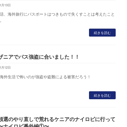
11月13日
活、海外旅行にパスポートはつきもので失くすことは考えたこと
。
続きを読む
ザニアでバス強盗に合いました！！
11月12日
海外生活で怖いのが強盗や盗難による被害だろう！
続きを読む
領選のやり直しで荒れるケニアのナイロビに行って
〜ナイロビ番外編①〜