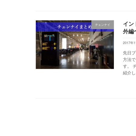
イン
チェンナイ
外編
2017年
先日ブ
方法で
す。 
紹介し