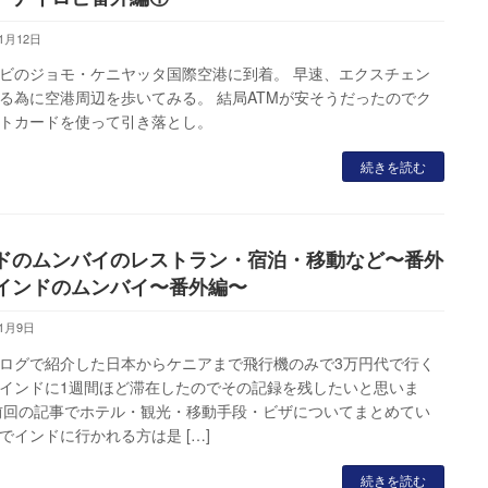
11月12日
ビのジョモ・ケニヤッタ国際空港に到着。 早速、エクスチェン
る為に空港周辺を歩いてみる。 結局ATMが安そうだったのでク
トカードを使って引き落とし。
続きを読む
ドのムンバイのレストラン・宿泊・移動など〜番外
インドのムンバイ〜番外編〜
11月9日
ログで紹介した日本からケニアまで飛行機のみで3万円代で行く
インドに1週間ほど滞在したのでその記録を残したいと思いま
前回の記事でホテル・観光・移動手段・ビザについてまとめてい
でインドに行かれる方は是 […]
続きを読む