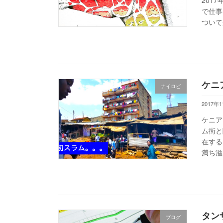
で仕事
ついて
ケニ
ナイロビ
2017年
ケニア
ム街と
在する
満ち溢
タン
ブログ